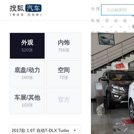
当
搜
车
前
狐
型
起
起
＞
＞
＞
＞
位
汽
大
亚
亚
外观
内饰
置:
车
全
520张
756张
底盘/动力
空间
160张
72张
车展/其他
官方
103张
2017款 1.6T 自动T-DLX Turbo