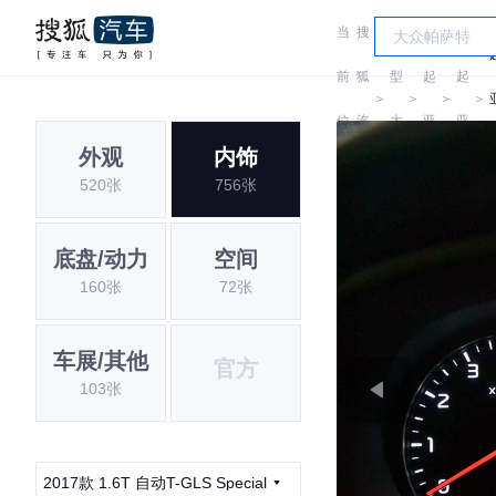
当
搜
车
前
狐
型
起
起
＞
＞
＞
＞
位
汽
大
亚
亚
外观
内饰
置:
车
全
520张
756张
底盘/动力
空间
160张
72张
车展/其他
官方
103张
2017款 1.6T 自动T-GLS Special