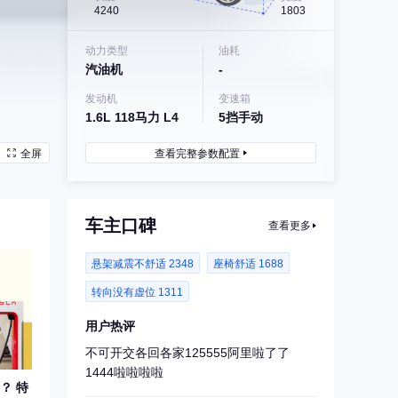
4240
1803
动力类型
油耗
汽油机
-
发动机
变速箱
1.6L 118马力 L4
5挡手动
全屏
查看完整参数配置
车主口碑
查看更多
悬架减震不舒适 2348
座椅舒适 1688
转向没有虚位 1311
用户热评
不可开交各回各家125555阿里啦了了
1444啦啦啦啦
？ 特