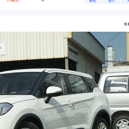
7.49万
--
参数
图片
查