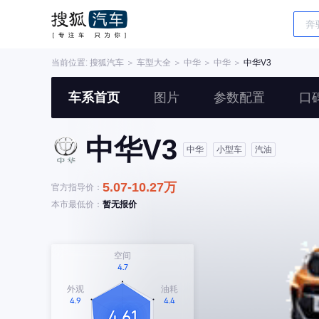
当前位置:
搜狐汽车
＞
车型大全
＞
中华
＞
中华
＞
中华V3
车系首页
图片
参数配置
口
中华V3
中华
小型车
汽油
5.07-10.27万
官方指导价：
本市最低价：
暂无报价