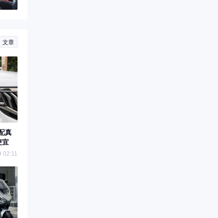
文章
配真
便宜
 02:11