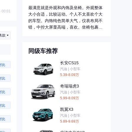
最满意就是外观和内饰及坐椅。外观整体
 00:01
大小合适，比较运动。个人不太喜欢个大
的车型。内饰纯色简单大气，仪表布局不
错，中控大屏显高端，喜欢。坐椅包裹
好，全包，软...
售款
同级车推荐
长安CS15
对比
汽油 | 小型车
5.39-8.09万
对比
奇瑞瑞虎3
对比
汽油 | 小型车
5.99-8.09万
对比
凯翼X3
汽油 | 小型车
对比
5.89-9.69万