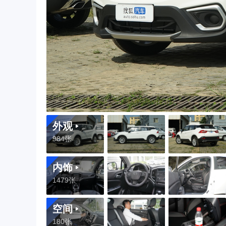
外观
984张
内饰
1479张
空间
180张