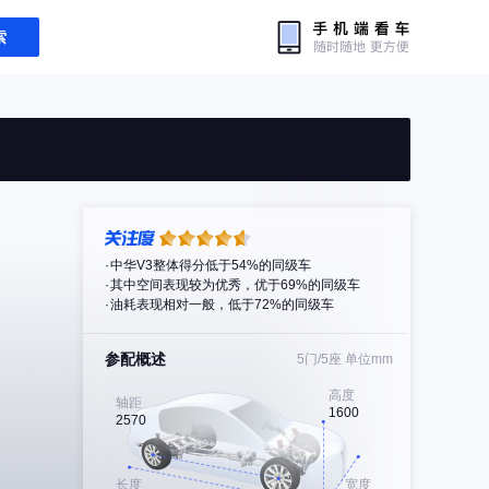
索
中华V3整体得分低于54%的同级车
其中空间表现较为优秀，优于69%的同级车
油耗表现相对一般，低于72%的同级车
参配概述
5门/5座
单位mm
高度
轴距
1600
2570
长度
宽度