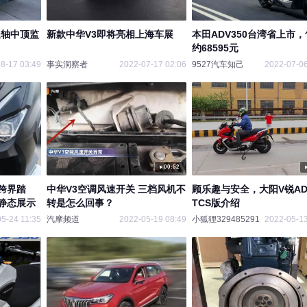
长轴中顶监
新款中华V3即将亮相上海车展
本田ADV350台湾省上市
约68595元
8-17 03:49
事实洞察者
2022-07-17 02:06
9527汽车知己
2022-07-06
00:52
跨界踏
中华V3空调风速开关 三档风机不
顾乐趣与安全，大阳V锐ADV
 静态展示
转是怎么回事？
TCS版介绍
5-24 11:35
汽摩频道
2022-05-19 08:49
小狐狸329485291
2022-05-13