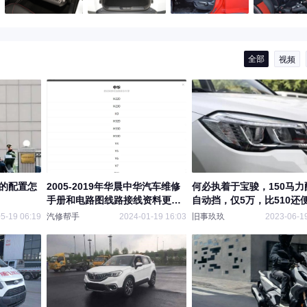
全部
视频
v的配置怎
2005-2019年华晨中华汽车维修
何必执着于宝骏，150马力
手册和电路图线路接线资料更新
自动挡，仅5万，比510还
至汽修帮手资料库
5-19 06:19
汽修帮手
2024-01-19 16:03
旧事玖玖
2023-06-19