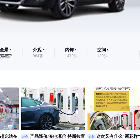
全景
外观
内饰
空间
984张
1479张
180张
3超充站在
产品降价/充电涨价 特斯拉宣
这次又有什么“新花样“
原创
原创