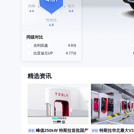
同级对比
吉利缤越
4.8分
比亚迪元UP
4.77分
精选资讯
峰值250kW 特斯拉首批国产
特斯拉华北最大V
原创
原创