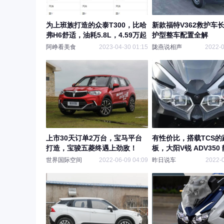
为上班族打造的众泰T300，比哈
新款福特V362救护车
弗H6舒适，油耗5.8L，4.59万起
护型整车配置全解
阿峥看美食
2023-04-30 01:15
陇燕说相声
2022-0
上市30天订单2万台，宝马平台
有性价比，搭载TCS的
打造，宝骏五菱终遇上劲敌！
板，大阳V锐 ADV350
世界国际空间
2022-06-09 04:09
昨日说车
2022-0