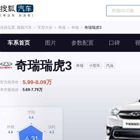
当前位置:
搜狐汽车
＞
车型大全
＞
奇瑞
＞
奇瑞
＞
奇瑞瑞虎3
车系首页
图片
参数配置
口碑
奇瑞瑞虎3
奇瑞
小型车
汽油
5.99-8.09万
官方指导价：
本市最低价：
5.69-7.79万