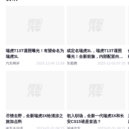
瑞虎T13T谍照曝光！有望命名为
或定名瑞虎3L，瑞虎T13T谍照
瑞虎3L
曝光！全新前脸，内部配竖向大
屏
汽车网评
2025-12-04 13:39
车图腾
2025-12-03 07:35
尽情去野，全新瑞虎3X给清凉之
初入职场，全新一代瑞虎3X和长
旅加点料
安CS15谁是首选？
坐车去沙漠
2023-07-31 08:15
深谈汽车
2023-07-31 08:11