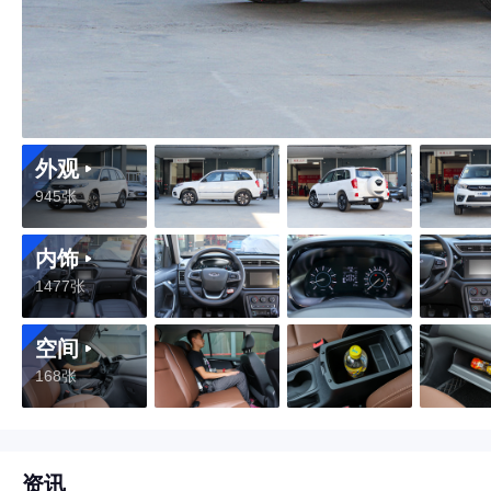
外观
945张
内饰
1477张
空间
168张
资讯