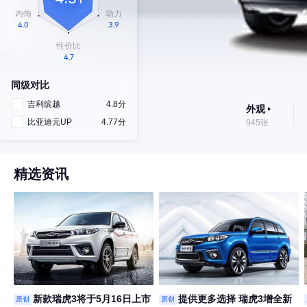
同级对比
吉利缤越
4.8分
外观
比亚迪元UP
4.77分
945张
精选资讯
新款瑞虎3将于5月16日上市
提供更多选择 瑞虎3增全新
原创
原创