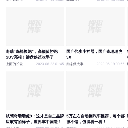
奇瑞“鸟枪换炮”，高颜值轿跑
国产代步小神器，国产奇瑞瑞虎
SUV亮相！键盘侠该收手了
3X
上面的长云
2023-06-23 01:45
励志做大事
2023-06-19 00:56
试驾奇瑞瑞虎9：这才是自主品牌
5万左右自动挡汽车推荐，每个都
应该有的样子，世界车中国造！
很不错，值得看一看！