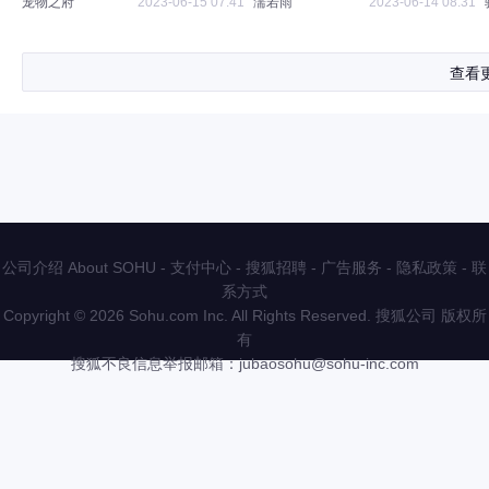
宠物之府
2023-06-15 07:41
濡若雨
2023-06-14 08:31
查看
公司介绍 About SOHU
-
支付中心
-
搜狐招聘
-
广告服务
-
隐私政策
-
联
系方式
Copyright
©
2026 Sohu.com Inc. All Rights Reserved. 搜狐公司
版权所
有
搜狐不良信息举报邮箱：
jubaosohu@sohu-inc.com