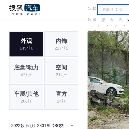
当
搜
车
上
前
狐
型
大
汽
＞
＞
＞
＞
位
汽
大
众
大
外观
内饰
置:
车
全
众
1454张
2274张
底盘/动力
空间
477张
214张
车展/其他
官方
200张
24张
2022款 凌渡L 280TSI DSG热辣