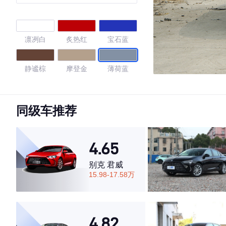
版
凛冽白
炙热红
宝石蓝
静谧棕
摩登金
薄荷蓝
龙舌蓝
天椒红
岩茶灰
同级车推荐
糯米白
赛博灰
4.65
4.63
别克 君威
15.98-17.58万
·外观表现较为优秀，优于83%同级车
·内饰表现较为优秀，优于57%同级车
4.82
·空间表现一般，低于69%同级车