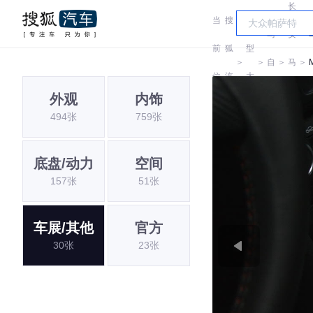
长
当
搜
车
马
安
前
狐
型
＞
＞
自
＞
马
＞
位
汽
大
达
自
外观
内饰
置:
车
全
494张
759张
达
底盘/动力
空间
157张
51张
车展/其他
官方
30张
23张