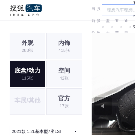
当
搜
车
汽
前
狐
型
五
通
＞
＞
＞
＞
位
汽
大
菱
用
外观
内饰
置:
车
全
五
283张
415张
菱
底盘/动力
空间
115张
42张
官方
车展/其他
17张
2021款 1.2L基本型7座LSI