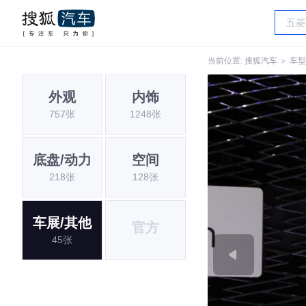
当前位置:
搜狐汽车
＞
车型
外观
内饰
757张
1248张
底盘/动力
空间
218张
128张
车展/其他
官方
45张