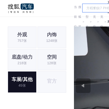
当
搜
车
雷
雷
前
狐
型
克
克
＞
＞
＞
＞
位
汽
大
萨
萨
外观
内饰
置:
车
全
斯
斯
757张
1248张
底盘/动力
空间
218张
128张
车展/其他
官方
45张