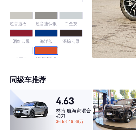
超音速石英
超音速钛银
白金灰
白
酒红云母
海洋蓝
深棕云母
晶亮白
烈焰玛瑙色
4.6
同级车推荐
4.63
·外观表现较为优秀，优于81%同级车
·内饰表现较为优秀，优于54%同级车
林肯 航海家混合
动力
·空间表现一般，低于90%同级车
36.58-46.88万