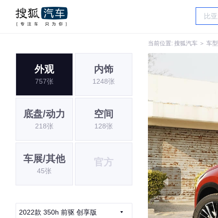
当前位置:
搜狐汽车
＞
车型
外观
内饰
757张
1248张
底盘/动力
空间
218张
128张
车展/其他
官方
45张
2022款 350h 前驱 创享版