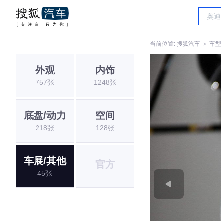
当前位置:
搜狐汽车
＞
车型
外观
内饰
757张
1248张
底盘/动力
空间
218张
128张
车展/其他
官方
45张