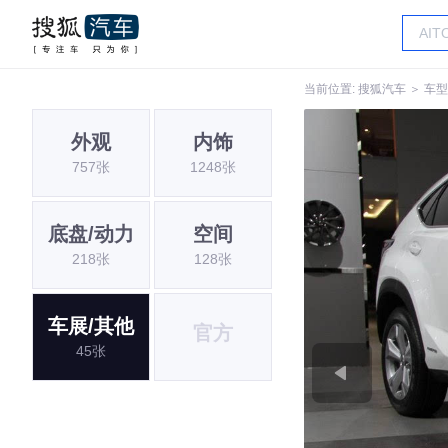
当前位置:
搜狐汽车
＞
车型
外观
内饰
757张
1248张
底盘/动力
空间
218张
128张
车展/其他
官方
45张