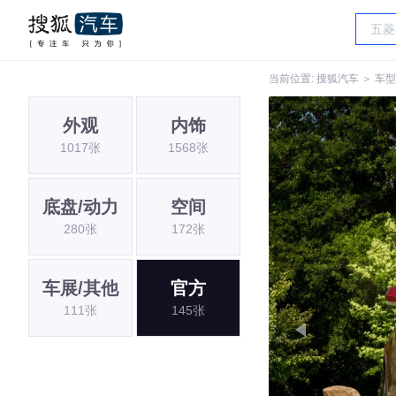
当前位置:
搜狐汽车
＞
车型
外观
内饰
1017张
1568张
底盘/动力
空间
280张
172张
车展/其他
官方
111张
145张