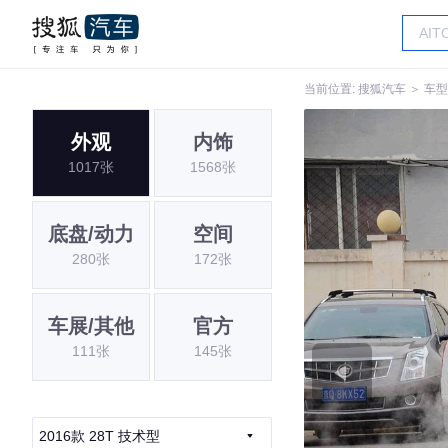
当前位置:
搜狐汽车
＞
车型
外观
内饰
1017张
1568张
底盘/动力
空间
280张
172张
车展/其他
官方
111张
145张
2016款 28T 技术型