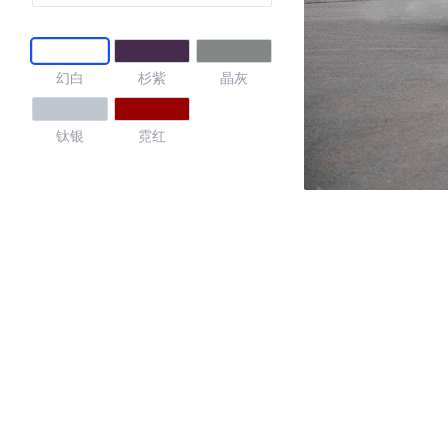
幻白
杉紫
晶灰
钛银
霓红
4.53
·外观表现较为优秀，优于65%同级车
·内饰表现一般，低于54%同级车
·空间表现一般，低于85%同级车