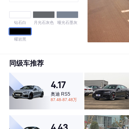
钻石白
月光石灰色
哑光石墨灰
曜岩黑
4.33
同级车推荐
·外观表现一般，低于73%同级车
4.17
·内饰表现较为优秀，优于82%同级车
·空间表现一般，低于59%同级车
奥迪 RS5
87.48-87.48万
4.43