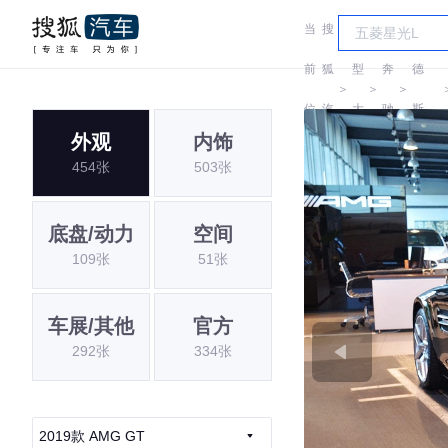
当
搜
车
梅赛
前
狐
型
奔
德
＞
＞
＞
位
汽
大
驰
斯-
外观
内饰
置:
车
全
AMG
454张
503张
底盘/动力
空间
109张
51张
车展/其他
官方
292张
334张
2019款 AMG GT