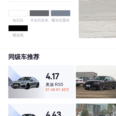
四门跑车 China Edition
钻石白
月光石灰色
哑光石墨灰
曜岩黑
4.33
同级车推荐
·外观表现一般，低于73%同级车
4.17
·内饰表现较为优秀，优于82%同级车
·空间表现一般，低于59%同级车
奥迪 RS5
87.48-87.48万
4.43