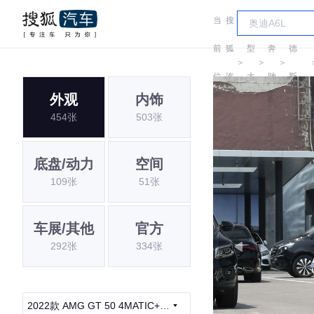
当
搜
车
梅赛
前
狐
型
奔
德
＞
＞
＞
位
汽
大
驰
斯-
外观
内饰
置:
车
全
AMG
454张
503张
底盘/动力
空间
109张
51张
车展/其他
官方
292张
334张
2022款 AMG GT 50 4MATIC+