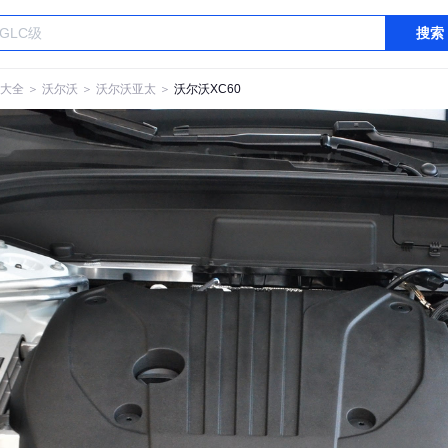
搜索
大全
＞
沃尔沃
＞
沃尔沃亚太
＞
沃尔沃XC60