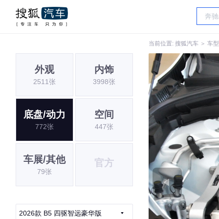
当前位置:
搜狐汽车
＞
车型
外观
内饰
2511张
3998张
底盘/动力
空间
772张
447张
车展/其他
官方
79张
2026款 B5 四驱智远豪华版