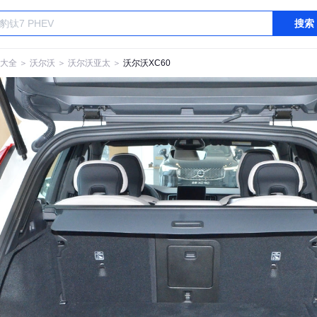
搜索
大全
＞
沃尔沃
＞
沃尔沃亚太
＞
沃尔沃XC60