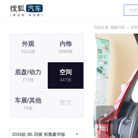
当前位置:
搜狐汽车
＞
车型
外观
内饰
2511张
3998张
底盘/动力
空间
772张
447张
车展/其他
官方
79张
2026款 B5 四驱 智雅豪华版