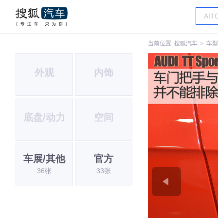
当前位置:
搜狐汽车
＞
车型
外观
内饰
底盘/动力
空间
车展/其他
官方
36张
33张