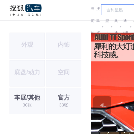
当
搜
车
奥
前
狐
型
奥
迪
＞
＞
＞
＞
位
汽
大
迪
(进
外观
内饰
置:
车
全
口)
底盘/动力
空间
车展/其他
官方
36张
33张