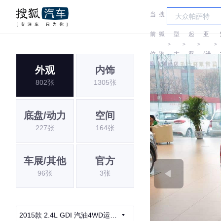
当
搜
车
起
前
狐
型
起
亚
＞
＞
＞
＞
位
汽
大
亚
(进
外观
内饰
置:
车
全
口)
802张
1305张
底盘/动力
空间
227张
164张
车展/其他
官方
96张
3张
2015款 2.4L GDI 汽油4WD运动