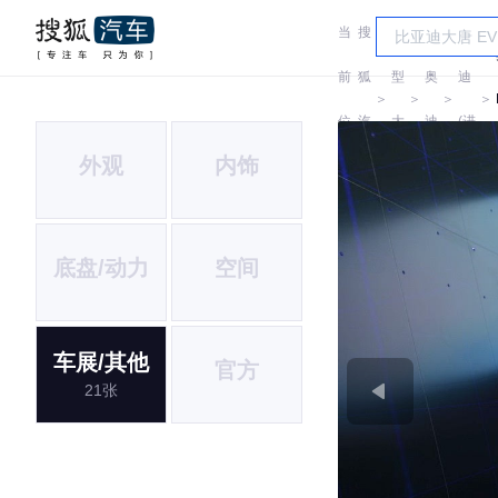
当
搜
车
奥
前
狐
型
奥
迪
＞
＞
＞
＞
位
汽
大
迪
(进
外观
内饰
置:
车
全
口)
底盘/动力
空间
车展/其他
官方
21张