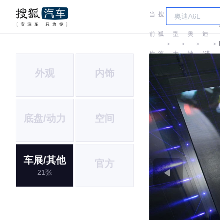
当
搜
车
奥
前
狐
型
奥
迪
＞
＞
＞
＞
位
汽
大
迪
(进
外观
内饰
置:
车
全
口)
底盘/动力
空间
车展/其他
官方
21张