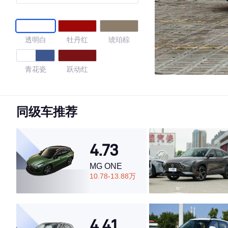
透明白
牡丹红
琥珀棕
青花瓷
跃动红
4.65
同级车推荐
·外观表现较为优秀，优于61%同级车
4.73
·内饰表现一般，低于61%同级车
·空间表现较为优秀，优于79%同级车
MG ONE
10.78-13.88万
4.41