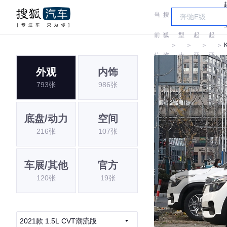
当
搜
车
前
狐
型
起
起
＞
＞
＞
＞
位
汽
大
亚
亚
外观
内饰
置:
车
全
793张
986张
底盘/动力
空间
216张
107张
车展/其他
官方
120张
19张
2021款 1.5L CVT潮流版