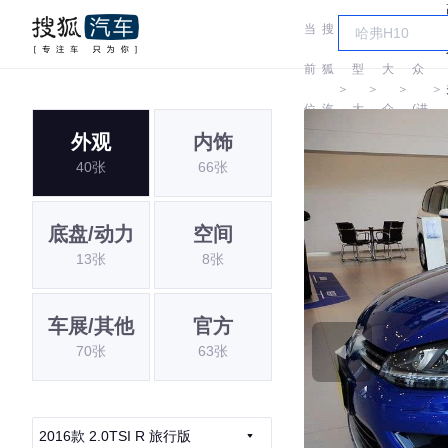
当
搜
车
大
前
狐
型
大
众
＞
＞
＞
＞
位
汽
大
众
(进
外观
内饰
置:
车
全
口)
40张
66张
底盘/动力
空间
13张
8张
车展/其他
官方
70张
63张
2016款 2.0TSI R 旅行版