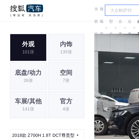
当
搜
车
前
狐
型
众
众
＞
＞
＞
＞
位
汽
大
泰
泰
外观
内饰
置:
车
全
101张
135张
底盘/动力
空间
26张
7张
车展/其他
官方
141张
4张
2018款 Z700H 1.8T DCT尊贵型