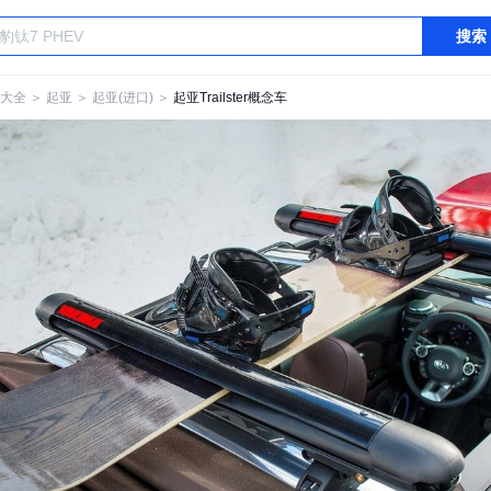
搜索
大全
＞
起亚
＞
起亚(进口)
＞
起亚Trailster概念车