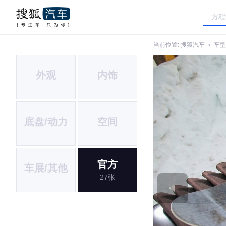
当前位置:
搜狐汽车
＞
车型
外观
内饰
底盘/动力
空间
官方
车展/其他
27张