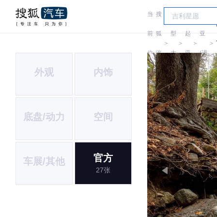
当
搜
车
起
前
狐
型
起
亚
＞
＞
＞
＞
位
汽
大
亚
(进
外观
内饰
置:
车
全
口)
底盘/动力
空间
官方
车展/其他
27张