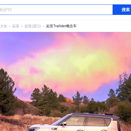
搜索
大全
＞
起亚
＞
起亚(进口)
＞
起亚Trailster概念车