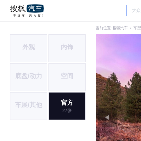
当前位置:
搜狐汽车
＞
车型
外观
内饰
底盘/动力
空间
官方
车展/其他
27张