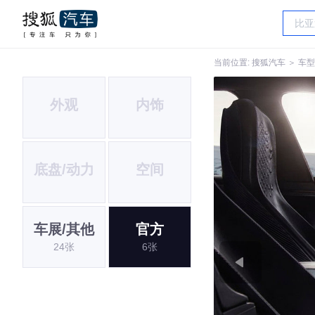
当前位置:
搜狐汽车
＞
车型
外观
内饰
底盘/动力
空间
车展/其他
官方
24张
6张