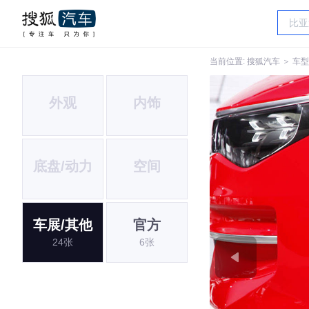
当前位置:
搜狐汽车
＞
车型
外观
内饰
底盘/动力
空间
车展/其他
官方
24张
6张