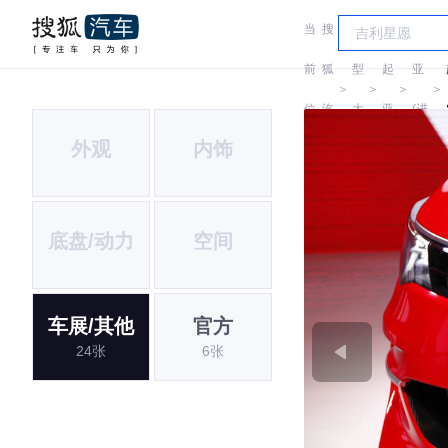
当
搜
车
起
前
狐
型
起
亚
＞
＞
＞
＞
位
汽
大
亚
(进
外观
内饰
置:
车
全
口)
底盘/动力
空间
车展/其他
官方
24张
6张