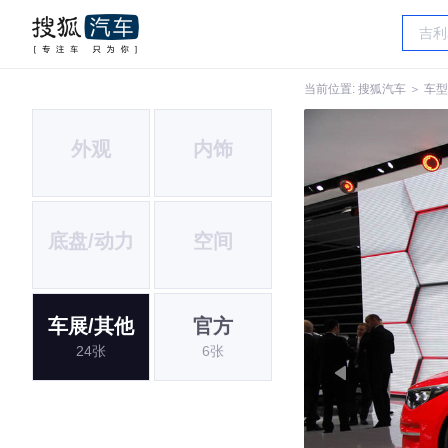
当前位置:
搜狐汽车
＞
车型
外观
内饰
底盘/动力
空间
车展/其他
官方
24张
6张