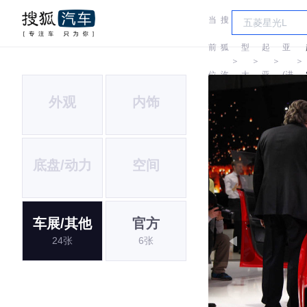
当
搜
车
起
前
狐
型
起
亚
＞
＞
＞
＞
位
汽
大
亚
(进
外观
内饰
置:
车
全
口)
底盘/动力
空间
车展/其他
官方
24张
6张