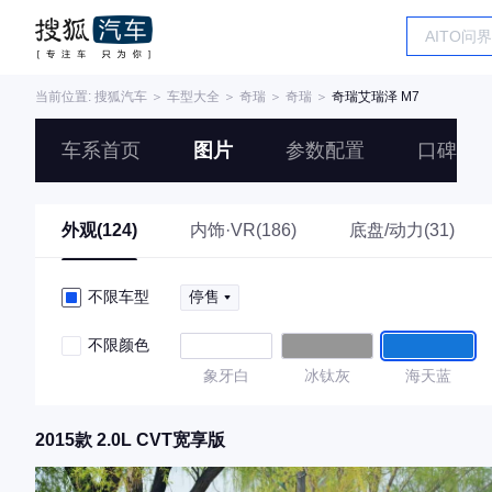
当前位置:
搜狐汽车
＞
车型大全
＞
奇瑞
＞
奇瑞
＞
奇瑞艾瑞泽 M7
车系首页
图片
参数配置
口碑
外观(124)
内饰·VR(186)
底盘/动力(31)
不限车型
停售
不限颜色
象牙白
冰钛灰
海天蓝
2015款 2.0L CVT宽享版