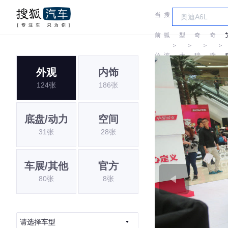
当
搜
车
前
狐
型
奇
奇
＞
＞
＞
＞
位
汽
大
瑞
瑞
外观
内饰
置:
车
全
124张
186张
底盘/动力
空间
31张
28张
车展/其他
官方
80张
8张
请选择车型