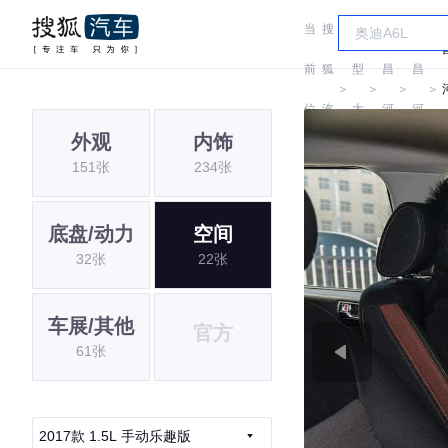
当
搜
车
前
狐
型
昌
昌
＞
＞
＞
＞
位
汽
大
河
河
外观
内饰
置:
车
全
151张
234张
底盘/动力
空间
32张
22张
车展/其他
官方
61张
2017款 1.5L 手动乐趣版