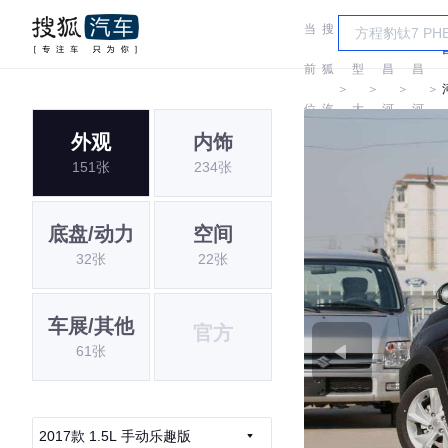
当
搜
车
前
狐
型
昌
昌
＞
＞
＞
＞
位
汽
大
河
河
外观
内饰
置:
车
全
151张
234张
底盘/动力
空间
32张
22张
车展/其他
官方
61张
2017款 1.5L 手动乐趣版