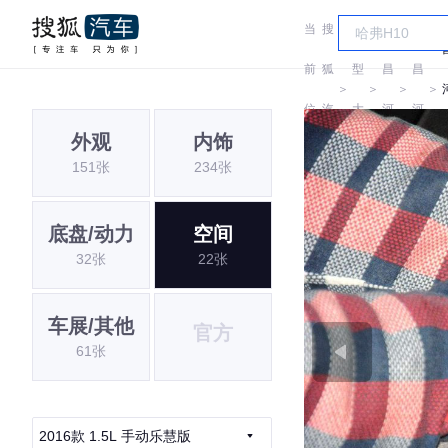
当
搜
车
前
狐
型
昌
昌
＞
＞
＞
＞
位
汽
大
河
河
外观
内饰
置:
车
全
151张
234张
底盘/动力
空间
32张
22张
车展/其他
官方
61张
2016款 1.5L 手动乐慧版