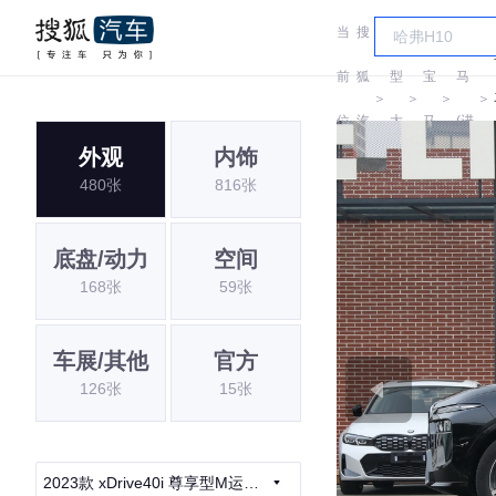
当
搜
车
宝
前
狐
型
宝
马
＞
＞
＞
＞
位
汽
大
马
(进
外观
内饰
置:
车
全
口)
480张
816张
底盘/动力
空间
168张
59张
车展/其他
官方
126张
15张
2023款 xDrive40i 尊享型M运动