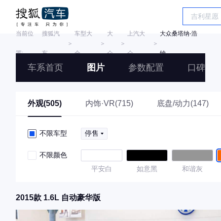
当前位
搜狐汽
车型大
大
上汽大
大众桑塔纳-浩
＞
＞
＞
＞
置:
车
全
众
众
纳
车系首页
图片
参数配置
口碑
外观(505)
内饰·VR(715)
底盘/动力(147)
不限车型
停售
不限颜色
平安白
如意黑
和谐灰
2015款 1.6L 自动豪华版