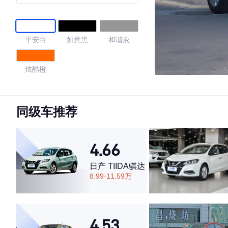
平安白
如意黑
和谐灰
炫酷橙
4.31
同级车推荐
·外观表现一般，低于77%同级车
4.66
·内饰表现一般，低于86%同级车
·空间表现一般，低于59%同级车
日产 TIIDA骐达
8.99-11.59万
4.53