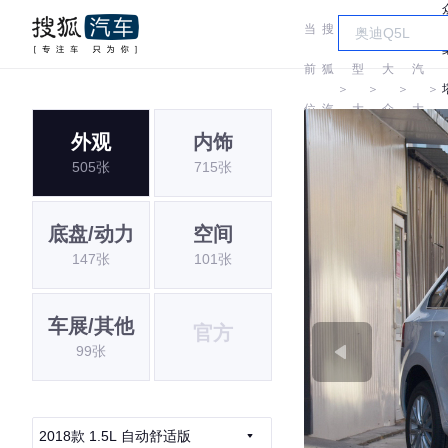
当
搜
车
上
前
狐
型
大
汽
＞
＞
＞
＞
位
汽
大
众
大
外观
内饰
置:
车
全
众
505张
715张
底盘/动力
空间
147张
101张
车展/其他
官方
99张
2018款 1.5L 自动舒适版