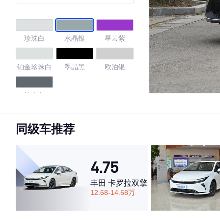
珍珠白
水晶银
星云紫
铂金珍珠白
墨晶黑
欧泊银
钛金灰
4.71
同级车推荐
4.75
·外观表现较为优秀，优于68%同级车
·内饰表现一般，低于57%同级车
丰田 卡罗拉双擎
·空间表现一般，低于57%同级车
12.68-14.68万