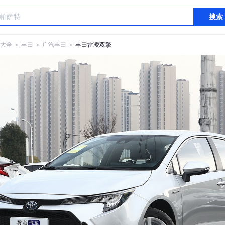
搜索
大全
＞
丰田
＞
广汽丰田
＞
丰田雷凌双擎