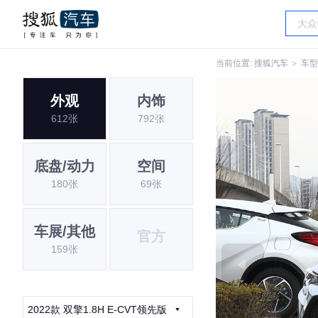
当前位置:
搜狐汽车
＞
车型
外观
内饰
612张
792张
底盘/动力
空间
180张
69张
车展/其他
官方
159张
2022款 双擎1.8H E-CVT领先版