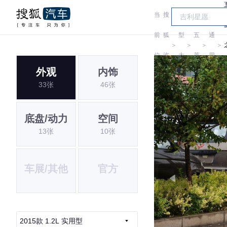
当
搜
车
汽
前
狐
型
五
通
＞
＞
＞
＞
位
汽
大
菱
用
外观
内饰
置:
车
全
五
33张
46张
菱
底盘/动力
空间
13张
10张
车展/其他
官方
2015款 1.2L 实用型