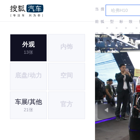
当
搜
车
标
前
狐
型
标
致
＞
＞
＞
＞
位
汽
大
致
(进
外观
内饰
置:
车
全
口)
13张
底盘/动力
空间
车展/其他
官方
21张