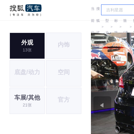
当
搜
车
标
前
狐
型
标
致
＞
＞
＞
＞
位
汽
大
致
(进
外观
内饰
置:
车
全
口)
13张
底盘/动力
空间
车展/其他
官方
21张