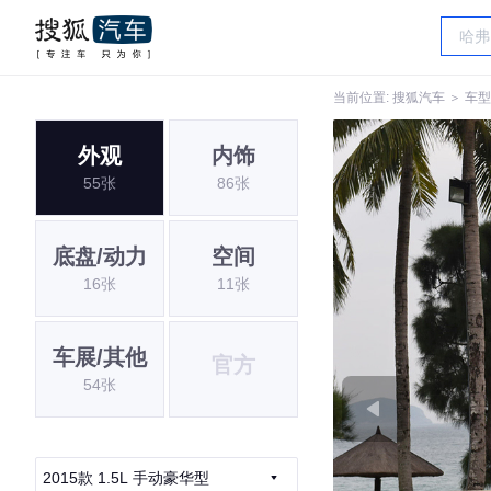
当前位置:
搜狐汽车
＞
车型
外观
内饰
55张
86张
底盘/动力
空间
16张
11张
车展/其他
官方
54张
2015款 1.5L 手动豪华型