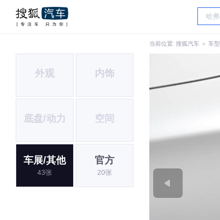
当前位置:
搜狐汽车
＞
车型
外观
内饰
底盘/动力
空间
车展/其他
官方
43张
20张