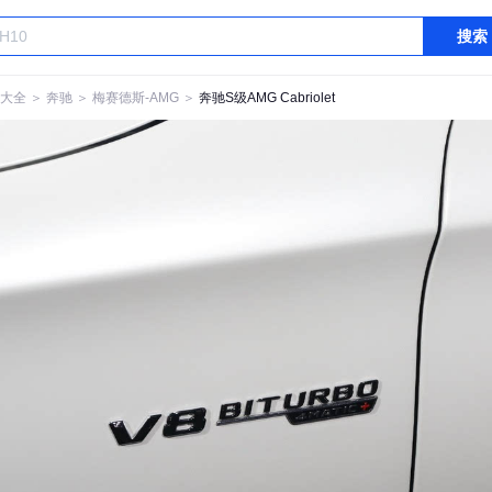
搜索
大全
＞
奔驰
＞
梅赛德斯-AMG
＞
奔驰S级AMG Cabriolet