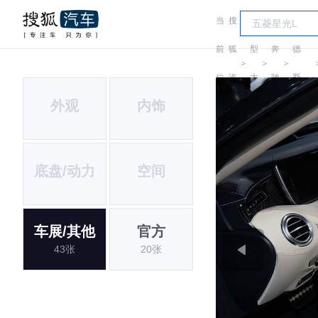
当
搜
车
梅赛
前
狐
型
奔
德
＞
＞
＞
位
汽
大
驰
斯-
外观
内饰
置:
车
全
AMG
底盘/动力
空间
车展/其他
官方
43张
20张