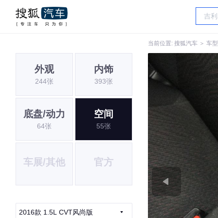
当前位置:
搜狐汽车
＞
车型
外观
内饰
244张
393张
底盘/动力
空间
64张
55张
车展/其他
官方
2016款 1.5L CVT风尚版